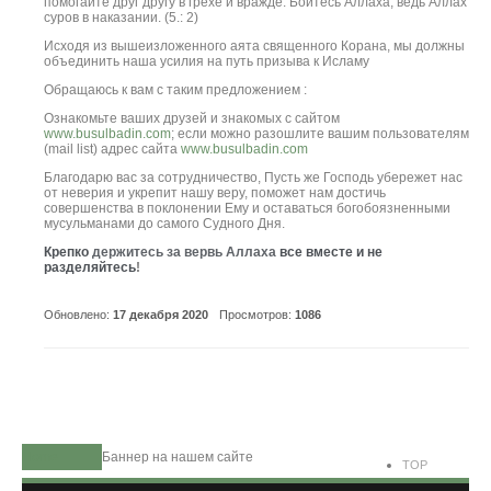
помогайте друг другу в грехе и вражде. Бойтесь Аллаха, ведь Аллах
суров в наказании. (5.: 2)
Исходя из вышеизложенного аята священного Корана, мы должны
объединить наша усилия на путь призыва к Исламу
Обращаюсь к вам с таким предложением :
О
знакомьте ваших друзей и знакомых с сайтом
www.busulbadin.com
; если можно разошлите вашим пользователям
(mail list) адрес сайта
www.busulbadin.com
Благодарю вас за сотрудничество, Пусть же Господь убережет нас
от неверия и укрепит нашу веру, поможет нам достичь
совершенства в поклонении Ему и оставаться богобоязненными
мусульманами до самого Судного Дня.
Крепко
держитесь за вервь Аллаха
все вместе и не
разделяйтесь
!
Обновлено:
17 декабря 2020
Просмотров:
1086
Home
Баннер на нашем сайте
TOP