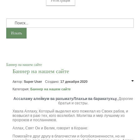
Регистрация
Искать
Баннер на нашем сайте
Баннер на нашем сайте
Автор:
Super User
Создано:
17 декабря 2020
Категория:
Баннер на нашем сайте
Ассаламу алейкум ва рахьматуЛлахьи ва баракатухьу
,
Дорогие
братья и сестры.
Хвала Аллаху, Который выделил кого пожелал из Своих рабов, и
возвысил в раю тех, кого возлюбил. Молитва и мир лучшему из
пророков и посланников.
Аллах, Свят Он и Велик, говорит в Коране:
Помогайте друг другу в благочестии и богобоязненности, но не