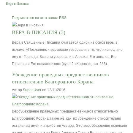
Вера в Писания
Вероучение
Подписаться на этот канал RSS
Хадисы
ВЕРА В ПИСАНИЯ (3)
Вера в Священные Писания считается одной из основ веры в
Форум
исламе: «Посланник и верующие уверовали в то, что ниспослано
ему от Господа. Все они уверовали в Аллаха, Его ангелов, Его
Контакты
Писания и Его посланников» (сура 2 «Корова», аят 285).
Убеждение праведных предшественников
относительно Благородного Корана
Автор
Super User
on 12/11/2016
Вероубеждение праведных предшест-венников относительно
Благородного Корана такое же, как их убеждение относительно
остальных имён и атрибутов Аллаха. Это вероубеждение основано
на доказательствах из Книги Аллаха и Сунны Его посланника, да