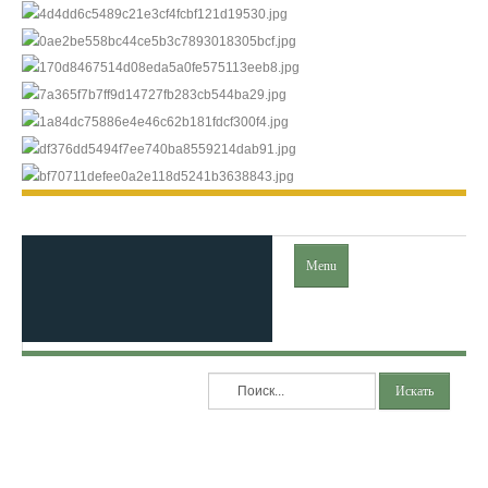
Menu
Главная
Искать
Ислам
Коран