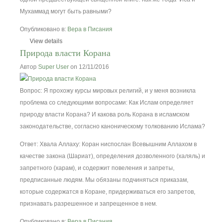
Мухаммад могут быть равными?
Опубликовано в:
Вера в Писания
View details
Природа власти Корана
Автор
Super User
on 12/11/2016
Вопрос: Я прохожу курсы мировых религий, и у меня возникла
проблема со следующими вопросами: Как Ислам определяет
природу власти Корана? И какова роль Корана в исламском
законодательстве, согласно каноническому толкованию Ислама?
Ответ: Хвала Аллаху: Коран ниспослан Всевышним Аллахом в
качестве закона (Шариат), определения дозволенного (халяль) и
запретного (харам), и содержит повеления и запреты,
предписанные людям. Мы обязаны подчиняться приказам,
которые содержатся в Коране, придерживаться его запретов,
признавать разрешенное и запрещенное в нем.
Опубликовано в:
Вера в Писания