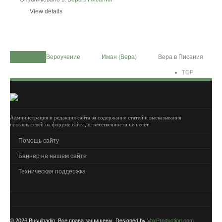
View details
Home
Вероучение
Иман (Вера)
Вера в Писания
TOP
Администрация и редакция сайта за содержание статей и высказывания
пользователей на форуме сайта, ответственности не несет.
Помощь сайту
Баннер на нашем сайте
Техническая поддержка
© 2026 Busulbadin. Все права защищены. Designed by
VoxProduction.com
.