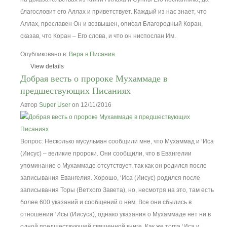
благословит его Аллах и приветствует. Каждый из нас знает, что
Аллах, преславен Он и возвышен, описал Благородный Коран,
сказав, что Коран – Его слова, и что он ниспослан Им.
Опубликовано в:
Вера в Писания
View details
Добрая весть о пророке Мухаммаде в
предшествующих Писаниях
Автор
Super User
on 12/11/2016
Вопрос: Несколько мусульман сообщили мне, что Мухаммад и ‘Иса
(Иисус) – великие пророки. Они сообщили, что в Евангелии
упоминание о Мухаммаде отсутствует, так как он родился после
записывания Евангелия. Хорошо, ‘Иса (Иисус) родился после
записывания Торы (Ветхого Завета), но, несмотря на это, там есть
более 600 указаний и сообщений о нём. Все они сбылись в
отношении ‘Исы (Иисуса), однако указания о Мухаммаде нет ни в
одной предшествующей священной книге. Как же тогда ‘Иса и