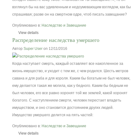
взглянул бы на вас удивленным и недоумевающим взглядом, как бы
спрашивая; разве он на смертном одре, чтоб писать завещание?
Опубликовано в:
Наследство и Завещание
View details
Распределение наследства умершего
Автор
Super User
on 12/11/2016
Когда наступает смерть, каждый оставляет все накопленное за
жизнь имущество, и уходит с тем же, с чем родился. Шесть метров
савана и для раба и для короля. Каким бы богатым не был человек,
ему делается такая же могила, как у бедного. Каким бы бедным не
был человек, его все равно хоронят той же землей, какой хоронят
богатого. С наступлением смерти, человек перестает владеть
имуществом, и оно становится достоянием других людей.
Имущество умершего делится на пять частей:
Опубликовано в:
Наследство и Завещание
View details