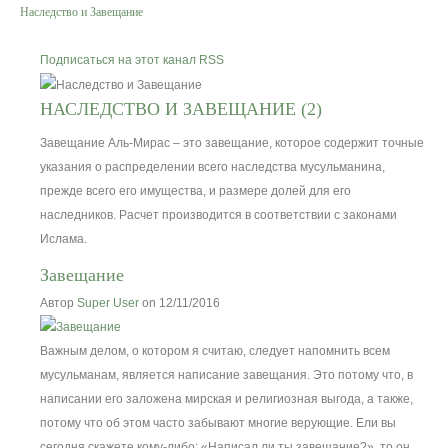
Наследство и Завещание
Вероучение
Подписаться на этот канал RSS
Хадисы
НАСЛЕДСТВО И ЗАВЕЩАНИЕ (2)
Завещание Аль-Мирас – это завещание, которое содержит точные
Форум
указания о распределении всего наследства мусульманина,
прежде всего его имущества, и размере долей для его
Контакты
наследников. Расчет производится в соответствии с законами
Ислама.
Завещание
Автор
Super User
on 12/11/2016
Важным делом, о котором я считаю, следует напомнить всем
мусульманам, является написание завещания. Это потому что, в
написании его заложена мирская и религиозная выгода, а также,
потому что об этом часто забывают многие верующие. Ели вы
сегодня скажете кому-либо: «Написал ли ты завещание?», то он