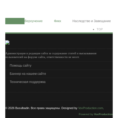
Home
Вероучение
Фикх
Наследство и Завещание
TOP
Администрация и редакция сайта за содержание статей и высказывания
пользователей на форуме сайта, ответственности не несет.
Помощь сайту
Баннер на нашем сайте
Техническая поддержка
© 2026 Busulbadin. Все права защищены. Designed by
VoxProduction.com
.
Powered by
VoxProduction