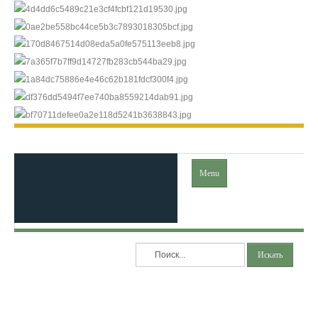
Menu
Главная
Искать
Ислам
Коран