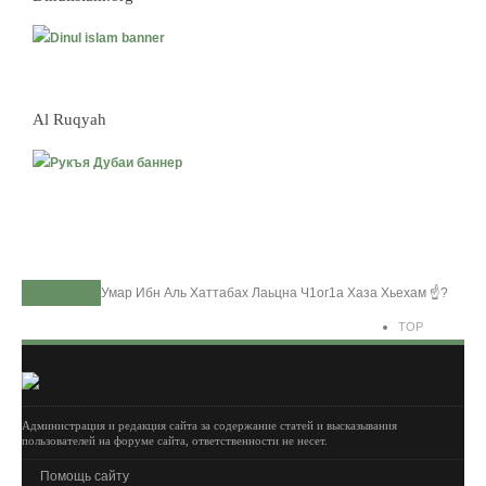
Al Ruqyah
Home
Умар Ибн Аль Хаттабах Лаьцна Ч1ог1а Хаза Хьехам ☝?
TOP
Администрация и редакция сайта за содержание статей и высказывания
пользователей на форуме сайта, ответственности не несет.
Помощь сайту