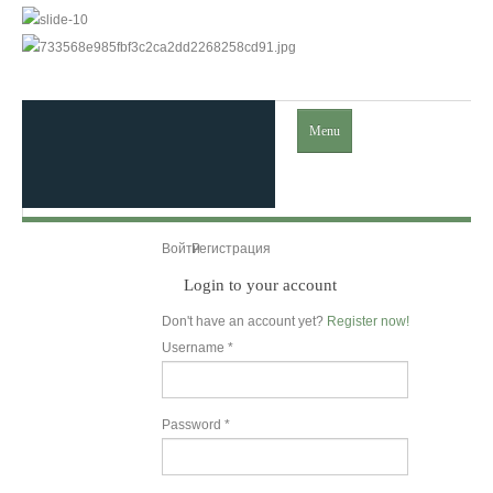
Menu
Главная
Войти
Регистрация
Login to your account
Ислам
Don't have an account yet?
Register now!
Username *
Коран
Вероучение
Password *
Хадисы